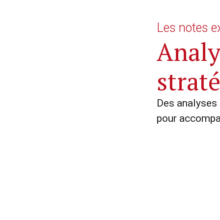
Les notes e
Analy
strat
Des analyses 
pour accompag