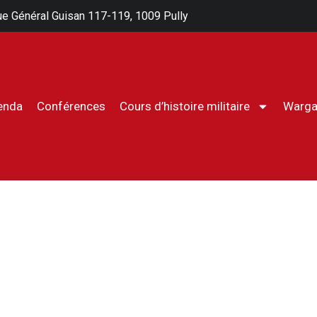
e Général Guisan 117-119, 1009 Pully
enda
Conférences
Cours d’histoire militaire
Warg
Cours d’