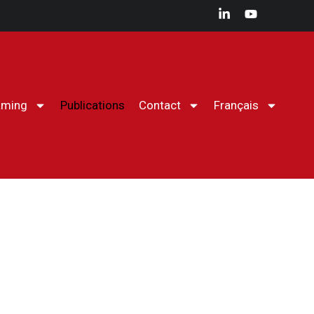
aming
Publications
Contact
Français
Le CHPM
Agenda
Conférences
histoire militaire
Wargaming
Publications
Contact
Français