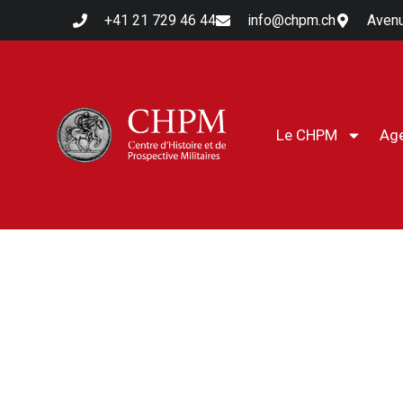
+41 21 729 46 44
info@chpm.ch
Avenu
Le CHPM
Ag