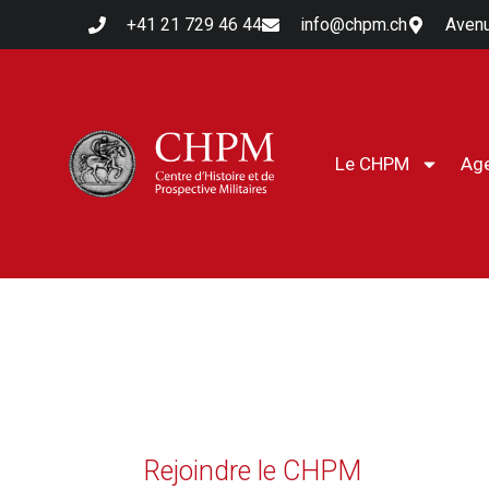
+41 21 729 46 44
info@chpm.ch
Avenu
Le CHPM
Ag
Rejoindre le CHPM