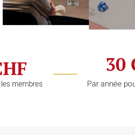
30
 CHF
Par année pou
 les membres