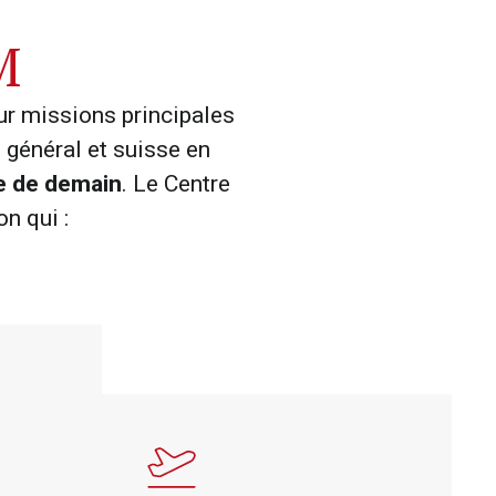
M
ur missions principales
 général et suisse en
se de demain
. Le Centre
n qui :