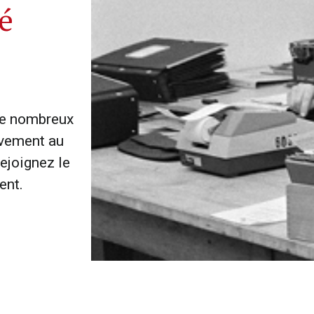
é
e
de nombreux
ivement au
ejoignez le
ent.