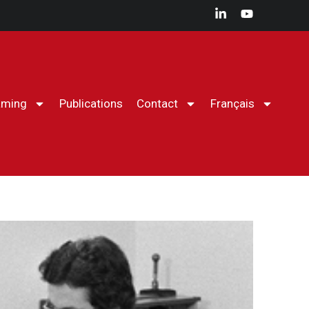
aming
Publications
Contact
Français
Le CHPM
Agenda
Conférences
histoire militaire
Wargaming
Publications
Contact
Français