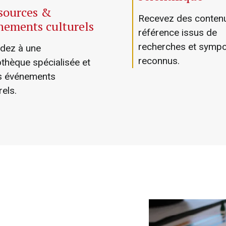
sources &
Recevez des conten
nements culturels
référence issus de
recherches et symp
dez à une
reconnus.
othèque spécialisée et
s événements
rels.