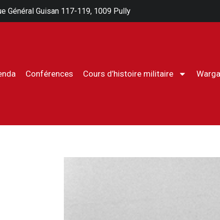
e Général Guisan 117-119, 1009 Pully
enda
Conférences
Cours d’histoire militaire
Warg
Cours d’