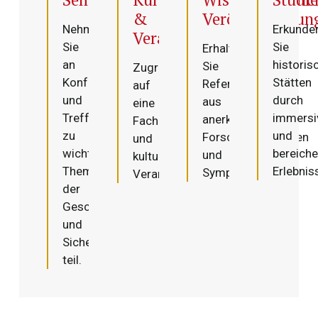
&
Veröffentlichun
Nehmen
Erkunde
Veranstaltungen
Sie
Sie
Erhalten
an
historis
Sie
Zugriff
Konferenzen
Stätten
Referenzinhalte
auf
und
durch
aus
eine
Treffen
immersi
anerkannten
Fachbibliothek
zu
und
Forschungsarbeiten
und
wichtigen
bereich
und
kulturelle
Themen
Erlebnis
Symposien.
Veranstaltungen.
der
Geschichte
und
Sicherheit
teil.