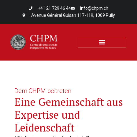
+41 21 729 46 44
info@chpm.ch
Avenue Général Guisan 117-119, 1009 Pully
Dem CHPM beitreten
Eine Gemeinschaft aus
Expertise und
Leidenschaft