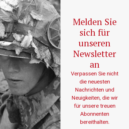
Melden Sie
sich für
unseren
Newsletter
an
Verpassen Sie nicht
die neuesten
Nachrichten und
Neuigkeiten, die wir
für unsere treuen
Abonnenten
bereithalten.